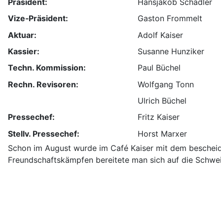
Präsident:
Hansjakob Schädler
Vize‑Präsident:
Gaston Frommelt
Aktuar:
Adolf Kaiser
Kassier:
Susanne Hunziker
Techn. Kommission:
Paul Büchel
Rechn. Revisoren:
Wolfgang Tonn
Ulrich Büchel
Pressechef:
Fritz Kaiser
Stellv. Pressechef:
Horst Marxer
Schon im August wurde im Café Kaiser mit dem bescheid
Freundschaftskämpfen bereitete man sich auf die Schwei